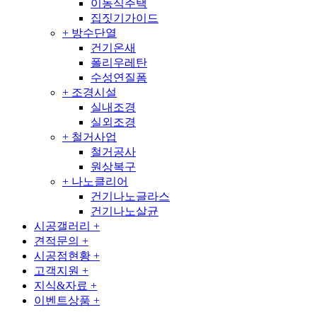
이동식주택
집짓기가이드
+
방수단열
건기온새
폴리우레탄
수성연질폼
+
조경시설
실내조경
실외조경
+
철거사업
철거공사
원상복구
+
나노클리어
건기나노글라스
건기나노살균
시공갤러리
+
견적문의
+
시공점현황
+
고객지원
+
지식&자료
+
이벤트상품
+