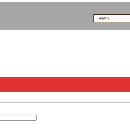
Search...
시공점현황
고객지원
지식&자료
이벤