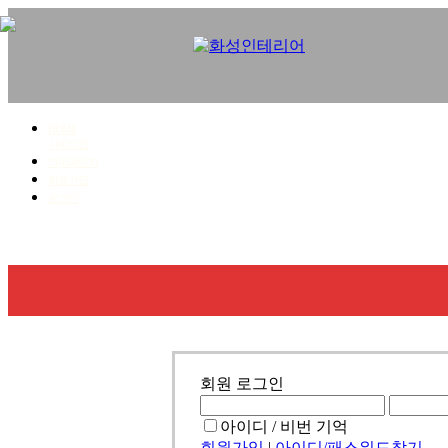
HOME
사이트맵
마이페이지
회원가입
로그인
회사소개
사업영역
시공갤러리
견적문의
회원 로그인
아이디 / 비번 기억
회원가입
|
아이디/패스워드찾기