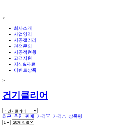
<
회사소개
사업영역
시공갤러리
견적문의
시공점현황
고객지원
지식&자료
이벤트상품
>
건기클리어
최근
추천
판매
가격▽
가격△
상품평